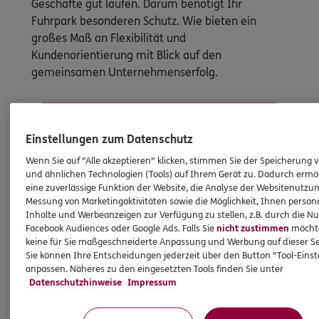
Geschäfte gut laufen. Darum benötigt Ihr
Fuhrpark besonderen Schutz. Wie bieten ein
großes Maß an Flexibilität und
Kundenorientierung mit Blick auf den
gemeinsamen Unternehmenserfolg.
Mehr erfahren
Einstellungen zum Datenschutz
Wenn Sie auf "Alle akzeptieren" klicken, stimmen Sie der Speicherung 
und ähnlichen Technologien (Tools) auf Ihrem Gerät zu. Dadurch ermö
eine zuverlässige Funktion der Website, die Analyse der Websitenutzun
Messung von Marketingaktivitäten sowie die Möglichkeit, Ihnen persona
Inhalte und Werbeanzeigen zur Verfügung zu stellen, z.B. durch die N
Facebook Audiences oder Google Ads. Falls Sie
nicht zustimmen
möchten
keine für Sie maßgeschneiderte Anpassung und Werbung auf dieser Se
Sie können Ihre Entscheidungen jederzeit über den Button "Tool-Eins
anpassen. Näheres zu den eingesetzten Tools finden Sie unter
Datenschutzhinweise
Impressum